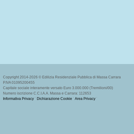
Copyright 2014-2026 © Edilizia Residenziale Pubblica di Massa Carrara
P.IVA 01095200455
Capitale sociale interamente versato Euro 3.000.000 (Tremilioni/00)
Numero iscrizione C.C.I.A.A. Massa e Carrara: 112653
Informativa Privacy
˙
Dichiarazione Cookie
˙
Area Privacy
˙