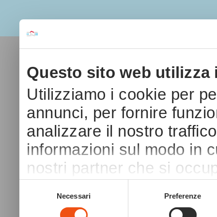
Questo sito web utilizza 
Utilizziamo i cookie per p
annunci, per fornire funzio
analizzare il nostro traffic
informazioni sul modo in cui
nostri partner che si occup
pubblicità e social media,
Selezione
Necessari
Preferenze
del
con altre informazioni che 
consenso