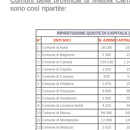
sono così ripartite:
RIPARTIZIONE QUOTE DI CAPITALE 
N°
ENTI SOCI
N. AZIONI
CAPITAL
1
Comune di Aulla
18.180
18
2
Comune di Bagnone
2.340
2
3
Comune di Carrara
124.140
1.2
4
Comune di Casola
1.500
1
5
Comune di Comano
630
6
6
Comune di Filattiera
2.970
2
7
Comune di Fivizzano
9.600
9
8
Comune di Fosdinovo
5.580
5
9
Comune di Licciana Nardi
4.410
4
10
Comune di Massa
94.590
94
11
Comune di Montignoso
12.000
12
12
Comune di Mulazzo
2.910
2