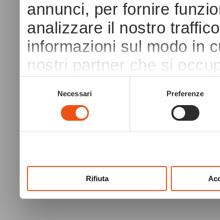
annunci, per fornire funzio
analizzare il nostro traffic
informazioni sul modo in cui
nostri partner che si occup
pubblicità e social media,
Selezione
Necessari
Preferenze
del
con altre informazioni che 
consenso
raccolto dal tuo utilizzo dei
Rifiuta
Acc