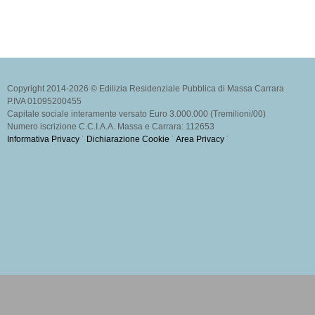
Copyright 2014-2026 © Edilizia Residenziale Pubblica di Massa Carrara
P.IVA 01095200455
Capitale sociale interamente versato Euro 3.000.000 (Tremilioni/00)
Numero iscrizione C.C.I.A.A. Massa e Carrara: 112653
Informativa Privacy
˙
Dichiarazione Cookie
˙
Area Privacy
˙