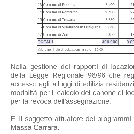
13
Comune di Podenzana
2.100
2
14
Comune di Pontremoli
9.780
9
15
Comune di Tresana
2.280
2
16
Comune di Villafranca in Lunigiana
5.640
5
17
Comune di Zeri
1.350
1
TOTALI
300.000
3.0
Valore nominale singola azione in euro = 10,00
Nella gestione dei rapporti di locazi
della Legge Regionale 96/96 che reg
accesso agli alloggi di edilizia residenz
modalità per il calcolo del canone di lo
per la revoca dell’assegnazione.
E’ il soggetto attuatore dei programmi 
Massa Carrara.