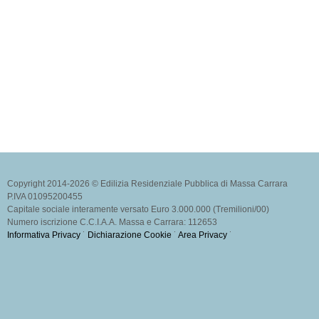
Copyright 2014-2026 © Edilizia Residenziale Pubblica di Massa Carrara
P.IVA 01095200455
Capitale sociale interamente versato Euro 3.000.000 (Tremilioni/00)
Numero iscrizione C.C.I.A.A. Massa e Carrara: 112653
Informativa Privacy
˙
Dichiarazione Cookie
˙
Area Privacy
˙