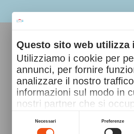
Questo sito web utilizza 
Utilizziamo i cookie per p
annunci, per fornire funzio
analizzare il nostro traffic
informazioni sul modo in cui
nostri partner che si occup
pubblicità e social media,
Selezione
Necessari
Preferenze
del
con altre informazioni che 
consenso