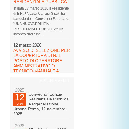
RESIDENZIALE PUBBLICA”
In data 17 marzo 2026 il Presidente
di E.R.P Massa Carrara S.p.A. ha
partecipato al Convegno Federcasa
"UNA NUOVA EDILIZIA
RESIDENZIALE PUBBLICA"; un
incontro dedicato…
12 marzo 2026
AVVISO DI SELEZIONE PER
LA COPERTURA DI N. 1
POSTO DI OPERATORE
AMMINISTRATIVO O
TECNICO-MANUALE A
TEMPO PIENO ED
APPUNTAMENTI
INDETERMINATO LIV. C1
CCNL FEDERCASA
2025
RISERVATO ALLE
Convegno: Edilizia
12
CATERGORIE DI CUI
Residenziale Pubblica
ALL’ART. 1 L. 68/99
e Rigenerazione
NOV
Urbana Roma, 12 novembre
Si comunica che alla
2025
pagina https://erp-
ms.portaletrasparenza.net/it/trasparenza/selezione-
del-personale/reclutamento-del-
2026