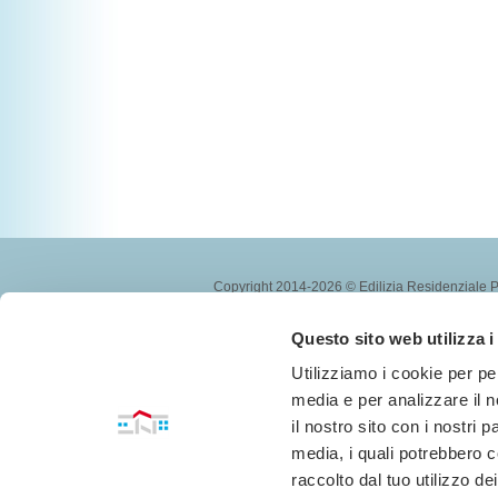
Copyright 2014-2026 © Edilizia Residenziale 
P.IVA 01095200455
Capitale sociale interamente versato Euro 3.00
Questo sito web utilizza i
Numero iscrizione C.C.I.A.A. Massa e Carrara:
Informativa Privacy
˙
Dichiarazione Cookie
˙
Ar
Utilizziamo i cookie per pe
media e per analizzare il n
il nostro sito con i nostri 
media, i quali potrebbero c
raccolto dal tuo utilizzo dei