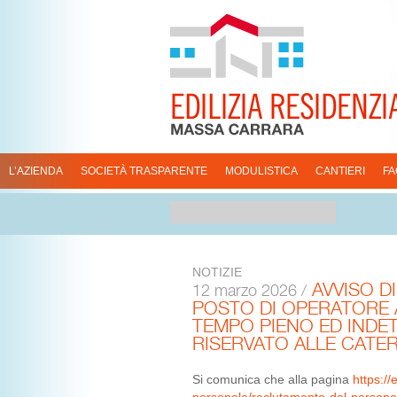
L’AZIENDA
SOCIETÀ TRASPARENTE
MODULISTICA
CANTIERI
FA
NOTIZIE
AVVISO DI
12 marzo 2026 /
POSTO DI OPERATORE 
TEMPO PIENO ED INDE
RISERVATO ALLE CATERG
Si comunica che alla pagina
https:/
personale/reclutamento-del-personale