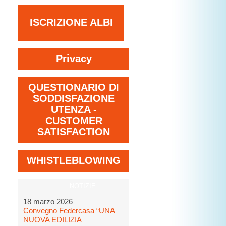
ISCRIZIONE ALBI
Privacy
QUESTIONARIO DI
SODDISFAZIONE
UTENZA -
CUSTOMER
SATISFACTION
WHISTLEBLOWING
NOTIZIE
18 marzo 2026
Convegno Federcasa “UNA
NUOVA EDILIZIA