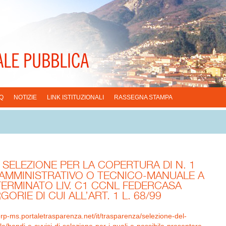
Q
NOTIZIE
LINK ISTITUZIONALI
RASSEGNA STAMPA
 SELEZIONE PER LA COPERTURA DI N. 1
AMMINISTRATIVO O TECNICO-MANUALE A
TERMINATO LIV. C1 CCNL FEDERCASA
ORIE DI CUI ALL’ART. 1 L. 68/99
/erp-ms.portaletrasparenza.net/it/trasparenza/selezione-del-
/bandi-e-avvisi-di-selezione-per-i-quali-e-possibile-presentare-