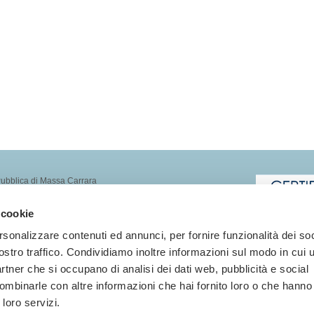
Pubblica di Massa Carrara
0.000 (Tremilioni/00)
 cookie
 112653
ea Privacy
˙
rsonalizzare contenuti ed annunci, per fornire funzionalità dei soc
ostro traffico. Condividiamo inoltre informazioni sul modo in cui ut
partner che si occupano di analisi dei dati web, pubblicità e social
ombinarle con altre informazioni che hai fornito loro o che hanno
 loro servizi.