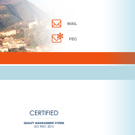
E.R.P. Massa Carrara S.p.A. è
certificata ISO 9001 ISO/IEC
27001 UNI/PdR 125:2022